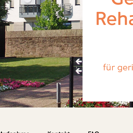
Reha
für ger