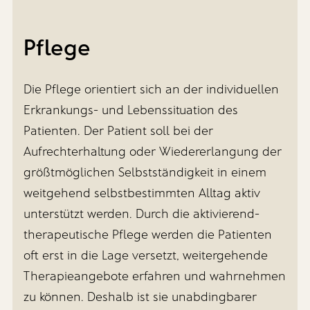
vereinbarten Ziele festgelegt.
unabhängige Selbstversorgung von
Schlaganfall unter Sprech- und
größter Wichtigkeit sind. Die
Schluckstörungen leiden.
Schwerpunkte der ergotherapeutischen
Pflege
Unser
Maßnahmen werden gemeinsam mit
dem älteren Menschen unter
physiotherapeutisches
Unser therapeutisches
Berücksichtigung seiner Ressourcen und
Die Pflege orientiert sich an der individuellen
Angebot umfasst:
Angebot umfasst:
seiner momentanen Lebensumstände
Erkrankungs- und Lebenssituation des
festgelegt.
Physiotherapie als Einzeltherapie zur
Behandlung von Sprachstörungen
Patienten. Der Patient soll bei der
Verbesserung der Gelenkbeweglichkeit
(Aphasien)
Aufrechterhaltung oder Wiedererlangung der
und Kräftigung der Muskulatur
Unser therapeutisches
Anbahnung sprachlicher Äußerungen
größtmöglichen Selbstständigkeit in einem
Physiotherapie auf
Angebot umfasst:
Aufbau des Sprachverhaltens
weitgehend selbstbestimmten Alltag aktiv
neurophysiologischer Grundlage nach
Bobath und PNF bei neurologischen
Nutzung verbaler und nonverbaler
unterstützt werden. Durch die aktivierend-
ATL-Training (Aktivitäten des täglichen
Erkrankungen oder nach Schlaganfall
Kommunikationsmöglichkeiten
Lebens), z.B. Waschtraining, An- und
therapeutische Pflege werden die Patienten
Auskleidetraining, Esstraining
Manuelle Therapie zur Mobilisation
Behandlung von Sprechstörungen
oft erst in die Lage versetzt, weitergehende
aller Gelenke und der Wirbelsäule
(Sprechapraxie, Dysarthrophonie)
Thermische Behandlungen
Therapieangebote erfahren und wahrnehmen
Gangschule und Sturzprophylaxe
Behandlung von Schluckstörungen
Motorisch-funktionelles Training zur
zu können. Deshalb ist sie unabdingbarer
Verbesserung von Geh- und