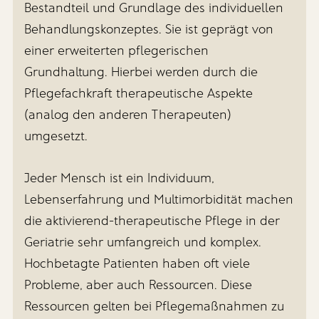
Rückenschule
Kostaufbau bzw. Kostanpassung
Bestandteil und Grundlage des individuellen
Stehfähigkeit sowie der Beweglichkeit
Prothesentraining und Gangschule
Behandlung von Gesichtslähmungen
Behandlungskonzeptes. Sie ist geprägt von
Hirnleistungstraining
nach Amputationen
Behandlung von Stimmstörungen,
einer erweiterten pflegerischen
Beratung und Unterstützung bei der
Gleichgewichts- und
Atmung, Phonation, Artikulation
Grundhaltung. Hierbei werden durch die
Hilfsmittelversorgung
Koordinationsschulung
Hirnleistungstraining
Pflegefachkraft therapeutische Aspekte
Beratung und Anleitung von
Gruppentherapie
Angehörigeninformation und -beratung
(analog den anderen Therapeuten)
Angehörigen
Beratung, Erprobung und
Mitverantwortlich für Versorgung von
umgesetzt.
sensomotorisch-perzeptive
Unterstützung bei der Versorgung mit
Patienten mit Trachealkanülen
Behandlung: neurologische
Hilfsmitteln
Krankheitsbilder (z. B. Schlaganfall);
Entscheidung über Kanülenart und
Jeder Mensch ist ein Individuum,
Anleitung von Angehörigen
neurophysiologische Grundlagen, z.
Dekanülierung
Lebenserfahrung und Multimorbidität machen
B. neurophysiologische
Manuelle Lymphdrainage und
Testung/Behandlung, Affolter, Perfetti,
Kompressionstherapie
die aktivierend-therapeutische Pflege in der
etc.; Feinmotorik/Koordination,
Geriatrie sehr umfangreich und komplex.
Elektrotherapeutische
Wahrnehmung
Anwendungen/Ultraschall
Hochbetagte Patienten haben oft viele
Wärme- und Kälteanwendungen
Probleme, aber auch Ressourcen. Diese
Ressourcen gelten bei Pflegemaßnahmen zu