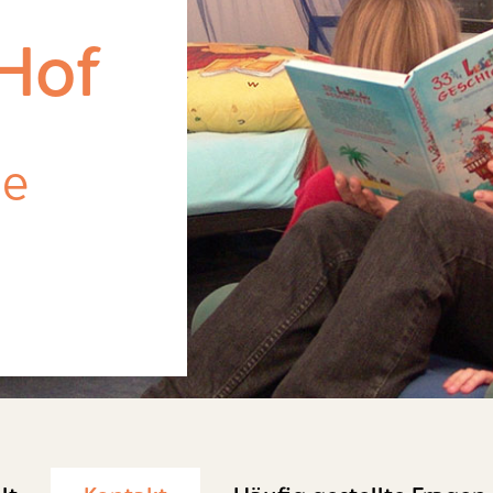
Hof
pe