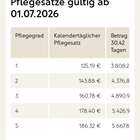
Pflegesätze gültig ab
01.07.2026
Pflegegrad
Kalendertäglicher
Betrag bei
Pflegesatz
30,42
Tagen
1
125,19 €
3.808,28 €
2
143,88 €
4.376,83 €
3
160,78 €
4.890,93 €
4
178,40 €
5.426,93 €
5
186,32 €
5.667,85 €